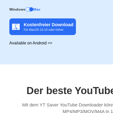
Windows
Mac
Kostenfreier Download
Für MacOS 10.10 oder höher
Available on Android >>
Der beste YouTub
Mit dem YT Saver YouTube Downloader könne
MP4/MP3/MOV/M4A in 10-f