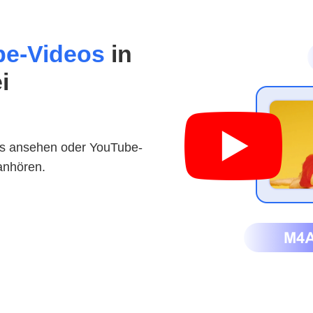
be-Videos
in
i
s ansehen oder YouTube-
anhören.