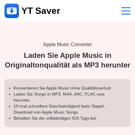
YT Saver
App
Unterstützung
Apple Music Converter
Laden Sie Apple Music in
Hilfecenter
Originaltonqualität als MP3 herunter
FAQs zu Konto, Zahlung, Produkt und mehr
Kontaktiere uns
Vorverkaufsanfrage, Online-Service usw
Konvertieren Sie Apple Music ohne Qualitätsverlust
Laden Sie Songs in MP3, M4A, AAC, FLAC usw.
herunter.
10-mal schnellere Geschwindigkeit beim Stapel-
Download von Apple Music Songs
Behalten Sie die vollständigen ID3-Tags bei