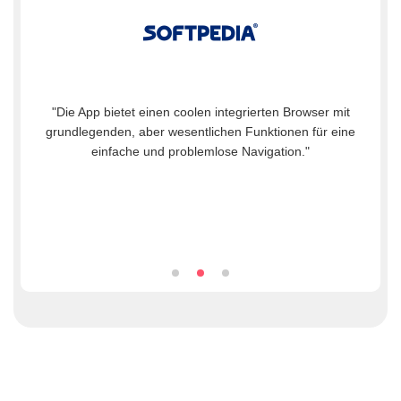
"Sie können Musik auch von vielen Online-Sites wie
Spotify, YouTube, SoundCloud und vielen mehr
herunterladen. Sie können Audiodateien in der
höchstmöglichen Qualität herunterladen, nämlich 320
KBit/s. So können Sie Ihre Musik ohne Qualitätsprobleme
genießen."