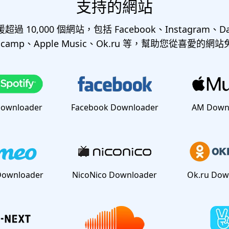
支持的網站
支援超過 10,000 個網站，包括 Facebook、Instagram、Da
andcamp、Apple Music、Ok.ru 等，幫助您從喜愛的
Downloader
Facebook Downloader
AM Down
Downloader
NicoNico Downloader
Ok.ru Dow