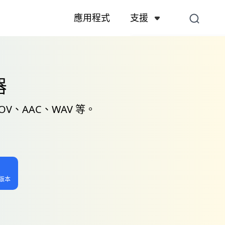
支援
應用程式
支援中心
與帳戶、付款、產品
器
聯絡我們
售前查詢、線上服務
OV、AAC、WAV 等。
高版本