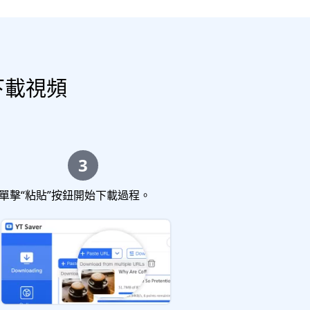
r 下載視頻
3
單擊“粘貼”按鈕開始下載過程。