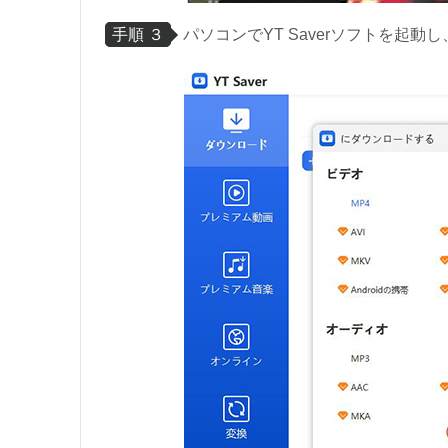
手順 ３
パソコンでYT Saverソフトを起