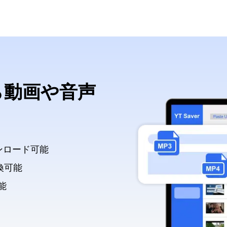
から動画や音声
ンロード可能
換可能
能