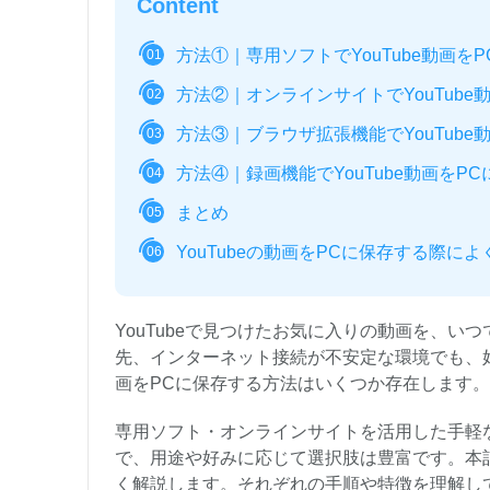
Content
方法①｜専用ソフトでYouTube動画を
01
方法②｜オンラインサイトでYouTube
02
方法③｜ブラウザ拡張機能でYouTube
03
方法④｜録画機能でYouTube動画をP
04
まとめ
05
YouTubeの動画をPCに保存する際に
06
YouTubeで見つけたお気に入りの動画を、
先、インターネット接続が不安定な環境でも、好
画をPCに保存する方法はいくつか存在します。
専用ソフト・オンラインサイトを活用した手軽
で、用途や好みに応じて選択肢は豊富です。本
く解説します。それぞれの手順や特徴を理解し