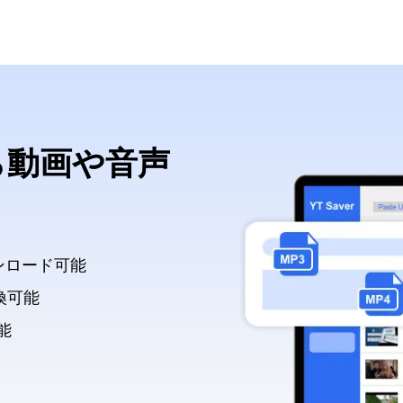
から動画や音声
ンロード可能
換可能
能