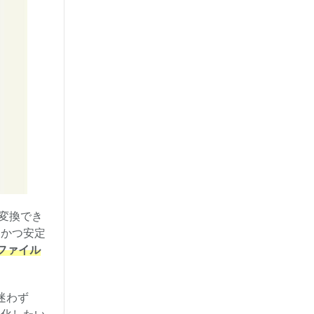
変換でき
速かつ安定
ファイル
迷わず