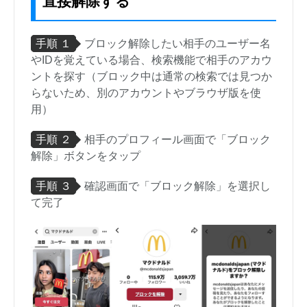
直接解除する
手順 １
ブロック解除したい相手のユーザー名
やIDを覚えている場合、検索機能で相手のアカウ
ントを探す（ブロック中は通常の検索では見つか
らないため、別のアカウントやブラウザ版を使
用）
手順 ２
相手のプロフィール画面で「ブロック
解除」ボタンをタップ
手順 ３
確認画面で「ブロック解除」を選択し
て完了