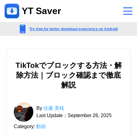
YT Saver
アプリ
Try App for better download experience on Android
サポート
サポートセンター
TikTokでブロックする方法・解
アカウント、支払い、製品などに関するよくある質問
除方法｜ブロック確認まで徹底
お問い合わせ
解説
販売前のお問い合わせ、オンラインサービスなど
By
佐藤 美桜
Last Update：September 26, 2025
Category:
動画