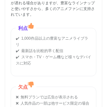
が遅れる場合がありますが、豊富なラインナップ
と使いやすさから、多くのアニメファンに支持さ
れています。
利点
1,000作品以上の豊富なアニメライブラ
リ
最新話を比較的早く配信
スマホ・TV・ゲーム機など様々なデバイ
スに対応
欠点
無料プランでは広告が表示される
人気作品の一部は他サービス限定の場合