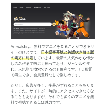
Aniwatchは、無料でアニメを見ることができるサ
イトのひとつで、
日本語字幕版と英語吹き替え版
の両方に対応
しています。最新の人気作から懐か
しの名作まで幅広く揃っており、ジャンルや年
代、人気順で検索できるのも便利です。HD画質
で再生でき、会員登録なしで楽しめます。
ただし、広告が多く、字幕がずれることもありま
す。また、サイトが一時的にアクセスできなくな
ることもありますが、それでも多くのアニメを無
料で視聴できる点は魅力です。