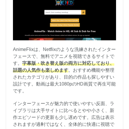
AnimeFlixは、Netflixのような洗練されたインター
フェースで、無料でアニメを視聴できるサイトで
す。
字幕版・吹き替え版の両方に対応しており、
話題の人気作も楽しめます
。おすすめ機能や整理
されたカテゴリがあり、目的の作品も探しやすい
設計です。動画は最大1080pのHD画質で再生可能
です。
インターフェースが魅力的で使いやすい反面、ラ
イブラリは大手サイトに比べるとやや小さく、新
作エピソードの更新も少し遅めです。広告は表示
されますが過剰ではなく、全体的に快適に視聴で