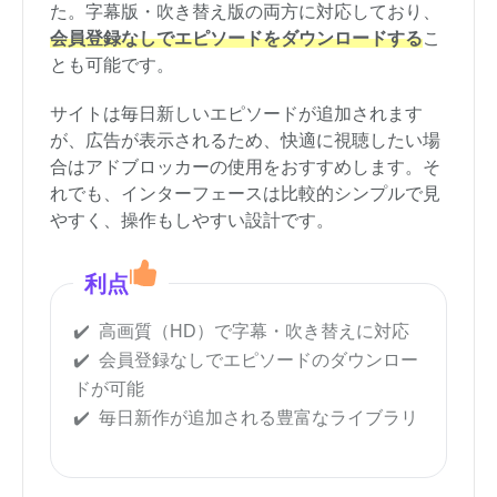
た。字幕版・吹き替え版の両方に対応しており、
会員登録なしでエピソードをダウンロードする
こ
とも可能です。
サイトは毎日新しいエピソードが追加されます
が、広告が表示されるため、快適に視聴したい場
合はアドブロッカーの使用をおすすめします。そ
れでも、インターフェースは比較的シンプルで見
やすく、操作もしやすい設計です。
利点
高画質（HD）で字幕・吹き替えに対応
会員登録なしでエピソードのダウンロー
ドが可能
毎日新作が追加される豊富なライブラリ