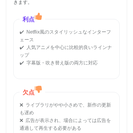
きます。
利点
Netflix風のスタイリッシュなインターフ
ェース
人気アニメを中心に比較的良いラインナ
ップ
字幕版・吹き替え版の両方に対応
欠点
ライブラリがやや小さめで、新作の更新
も遅め
広告が表示され、場合によっては広告を
通過して再生する必要がある