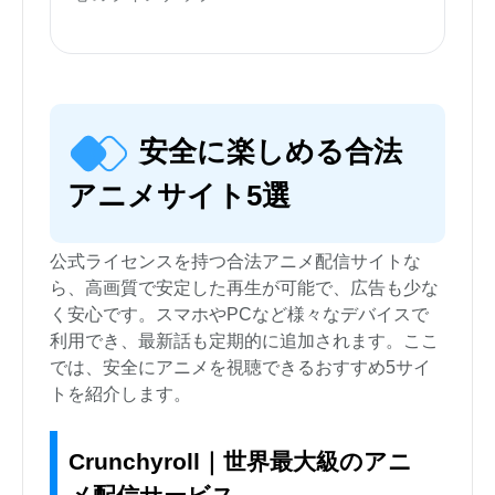
安全に楽しめる合法
アニメサイト5選
公式ライセンスを持つ合法アニメ配信サイトな
ら、高画質で安定した再生が可能で、広告も少な
く安心です。スマホやPCなど様々なデバイスで
利用でき、最新話も定期的に追加されます。ここ
では、安全にアニメを視聴できるおすすめ5サイ
トを紹介します。
Crunchyroll｜世界最大級のアニ