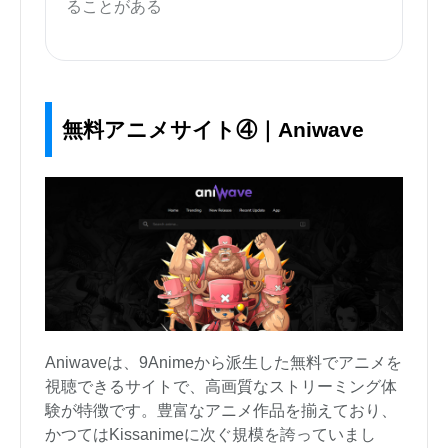
ることがある
無料アニメサイト④｜Aniwave
Aniwaveは、9Animeから派生した無料でアニメを
視聴できるサイトで、高画質なストリーミング体
験が特徴です。豊富なアニメ作品を揃えており、
かつてはKissanimeに次ぐ規模を誇っていまし