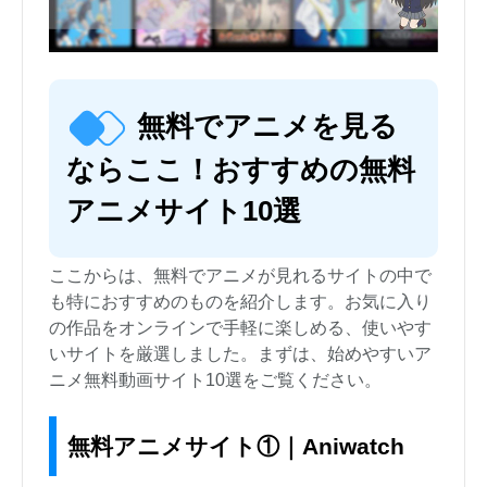
無料でアニメを見る
ならここ！おすすめの無料
アニメサイト10選
ここからは、無料でアニメが見れるサイトの中で
も特におすすめのものを紹介します。お気に入り
の作品をオンラインで手軽に楽しめる、使いやす
いサイトを厳選しました。まずは、始めやすいア
ニメ無料動画サイト10選をご覧ください。
無料アニメサイト①｜Aniwatch