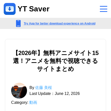
YT Saver
アプリ
Try App for better download experience on Android
サポート
サポートセンター
【2026年】無料アニメサイト15
アカウント、支払い、製品などに関するよくある質問
選！アニメを無料で視聴できる
お問い合わせ
サイトまとめ
販売前のお問い合わせ、オンラインサービスなど
By
佐藤 美桜
Last Update：June 12, 2026
Category:
動画