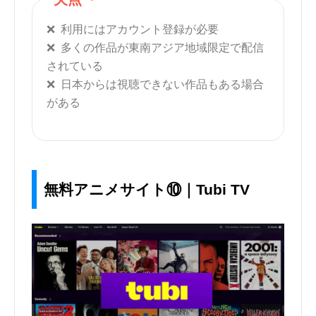
利用にはアカウント登録が必要
多くの作品が東南アジア地域限定で配信
されている
日本からは視聴できない作品もある場合
がある
無料アニメサイト⑩｜Tubi TV