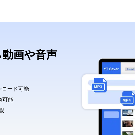
から動画や音声
ンロード可能
換可能
能