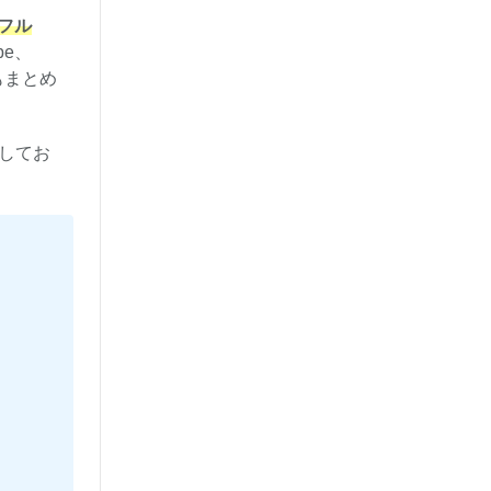
・フル
be、
もまとめ
応してお