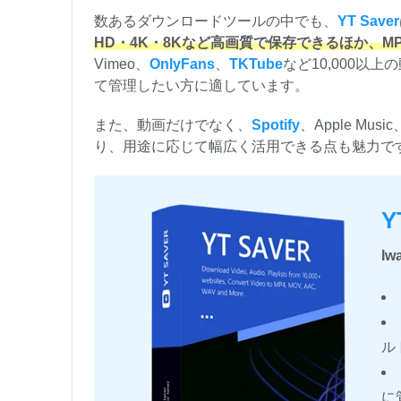
数あるダウンロードツールの中でも、
YT Saver
HD・4K・8Kなど高画質で保存できるほか、M
Vimeo、
OnlyFans
、
TKTube
など10,000以
て管理したい方に適しています。
また、動画だけでなく、
Spotify
、Apple Mu
り、用途に応じて幅広く活用できる点も魅力で
Y
I
ル
に