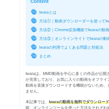
Content
Iwaraとは
01
方法①｜動画ダウンローダーを使ってIw
02
方法②｜Chrome拡張機能でIwaraの
03
方法③｜オンラインサイトでIwaraの
04
Iwaraの利用でよくある問題と対処法
05
まとめ
06
Iwaraは、MMD動画を中心に多くの作品が公
が充実しており、お気に入りの動画をオフライン
動画を直接ダウンロードする機能がないため、
ません。
本記事では、
Iwaraの動画を無料でダウンロー
能、オンラインツールを使った方法をそれぞれ