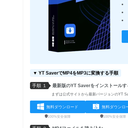
▼ YT SaverでMP4をMP3に変換する手順
手順 １
最新版のYT Saverをインストールす
まずは公式サイトから最新バージョンのYT S
無料ダウンロード
無料ダウンロ
100%安全保障
100%安全保障