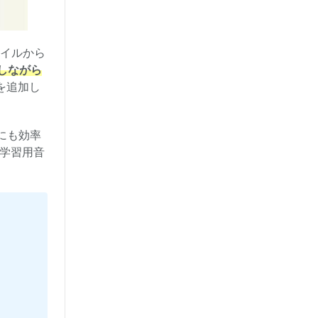
イルから
しながら
を追加し
にも効率
学学習用音