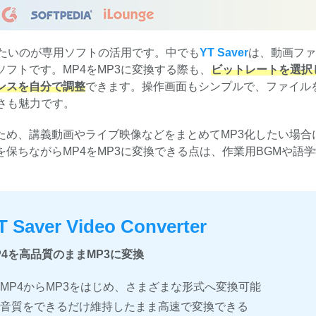
したいのが専用ソフトの活用です。中でも
YT Saver
は、動画ファ
フトです。MP4をMP3に変換する際も、
ビットレートを選択
ンスを自分で調整
できます。操作画面もシンプルで、ファイル
さも魅力です。
ため、講義動画やライブ映像などをまとめてMP3化したい場合
保ちながらMP4をMP3に変換できる点は、作業用BGMや語
T Saver Video Converter
P4を高品質のままMP3に変換
MP4からMP3をはじめ、さまざまな形式へ変換可能
音質をできるだけ維持したまま高速で変換できる