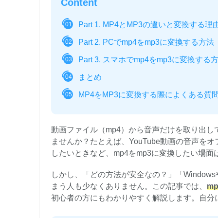
Content
Part 1. MP4とMP3の違いと変換する理
01
Part 2. PCでmp4をmp3に変換する方法
02
Part 3. スマホでmp4をmp3に変換する
03
まとめ
04
MP4をMP3に変換する際によくある質
05
動画ファイル（mp4）から音声だけを取り出し
ませんか？たとえば、YouTube動画の音声
したいときなど、mp4をmp3に変換したい場
しかし、「どの方法が安全なの？」「Window
まう人も少なくありません。この記事では、
m
初心者の方にもわかりやすく解説します。自分