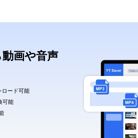
から動画や音声
ンロード可能
換可能
能