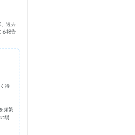
際、過去
なる報告
、
らく待
Lを頻繁
の場