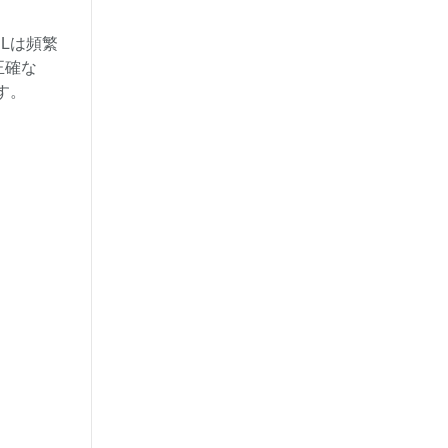
RLは頻繁
正確な
す。