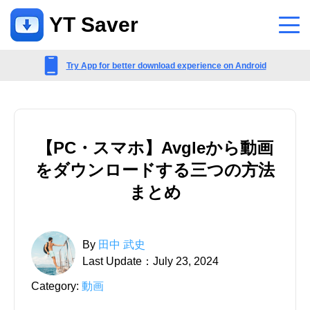
YT Saver
アプリ
Try App for better download experience on Android
サポート
サポートセンター
【PC・スマホ】Avgleから動画
アカウント、支払い、製品などに関するよくある質問
をダウンロードする三つの方法
お問い合わせ
まとめ
販売前のお問い合わせ、オンラインサービスなど
By
田中 武史
Last Update：July 23, 2024
Category:
動画