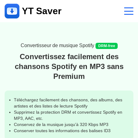
YT Saver
Application
Soutien
Convertisseur de musique Spotify
Convertissez facilement des
Centre de soutien
chansons Spotify en MP3 sans
FAQ relatives au compte, au paiement, au produit et plus encore
Premium
Contactez-nous
Demande d'avant-vente, service en ligne, etc.
Téléchargez facilement des chansons, des albums, des
artistes et des listes de lecture Spotify
Supprimez la protection DRM et convertissez Spotify en
MP3, AAC, etc.
Conservez de la musique jusqu'à 320 Kbps MP3
Conserver toutes les informations des balises ID3