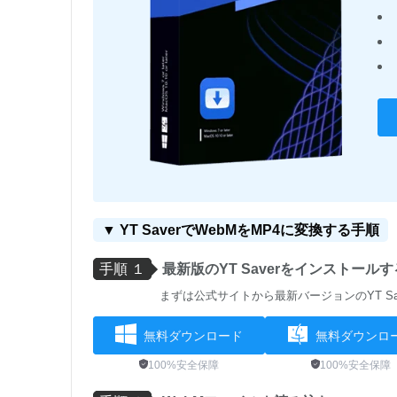
▼ YT SaverでWebMをMP4に変換する手順
手順 １
最新版のYT Saverをインストールす
まずは公式サイトから最新バージョンのYT S
無料ダウンロード
無料ダウンロ
100%安全保障
100%安全保障