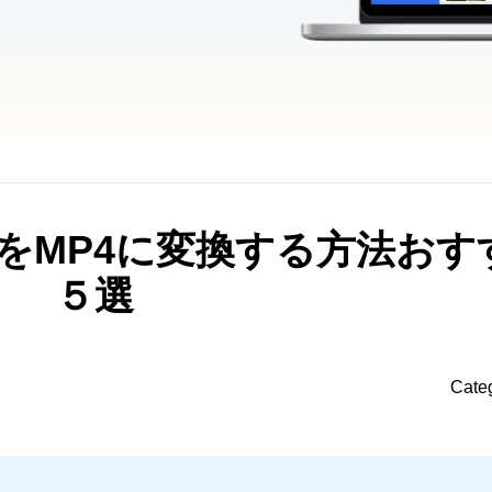
bMをMP4に変換する方法おす
５選
Cate