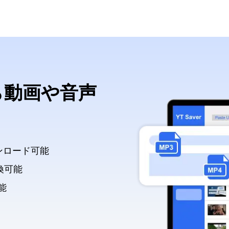
から動画や音声
ンロード可能
換可能
能