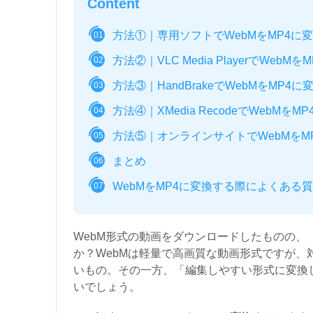
Content
方法①｜専用ソフトでWebMをMP4に
01
方法②｜VLC Media PlayerでWebMを
02
方法③｜HandBrakeでWebMをMP4に
03
方法④｜XMedia RecodeでWebMをM
04
方法⑤｜オンラインサイトでWebMをM
05
まとめ
06
WebMをMP4に変換する際によくある
07
WebM形式の動画をダウンロードしたものの
か？WebMは軽量で高画質な動画形式ですが、
いもの。その一方、「編集しやすい形式に変換
いでしょう。