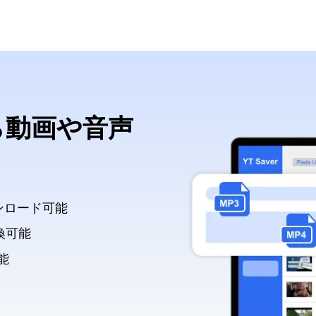
から動画や音声
ンロード可能
換可能
能