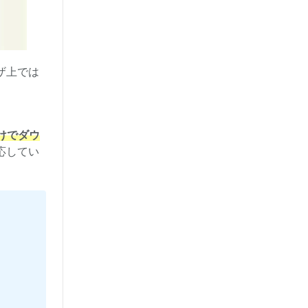
ザ上では
けでダウ
応してい