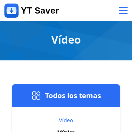
YT Saver
App
Vídeo
Support
Support Center
FAQs related to account, payment, product and more
Contact Us
Pre-sales inquiry, online service, etc
Todos los temas
Vídeo