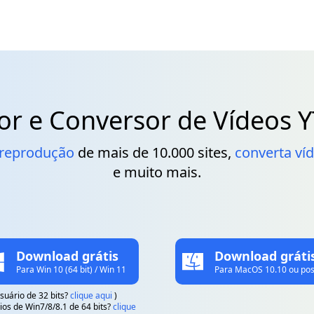
or e Conversor de Vídeos Y
e reprodução
de mais de 10.000 sites,
converta ví
e muito mais.
Download grátis
Download gráti
Para Win 10 (64 bit) / Win 11
Para MacOS 10.10 ou pos
usuário de 32 bits?
clique aqui
)
ios de Win7/8/8.1 de 64 bits?
clique