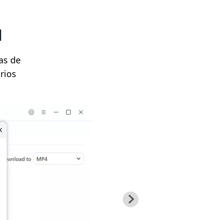
l
as de
rios