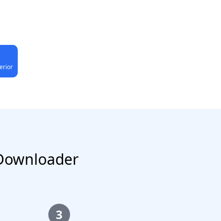
erior
 Downloader
3