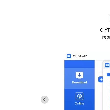
O YT
rep