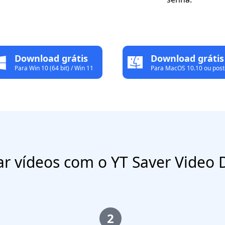
Download grátis
Download grátis
Para Win 10 (64 bit) / Win 11
Para MacOS 10.10 ou post
r vídeos com o YT Saver Video
2