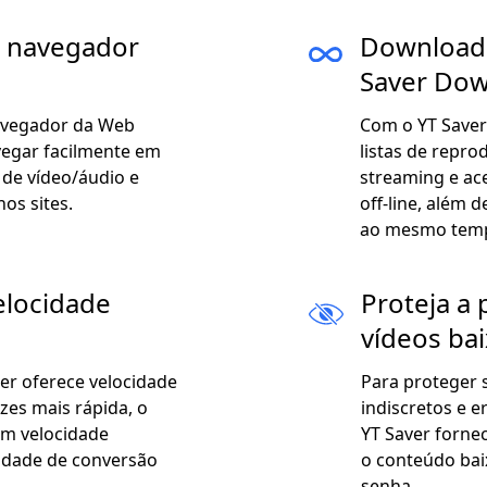
m navegador
Download 
Saver Do
avegador da Web
Com o YT Saver
vegar facilmente em
listas de repro
 de vídeo/áudio e
streaming e ac
os sites.
off-line, além 
ao mesmo tem
elocidade
Proteja a 
vídeos ba
er oferece velocidade
Para proteger 
zes mais rápida, o
indiscretos e e
em velocidade
YT Saver forn
cidade de conversão
o conteúdo ba
senha.