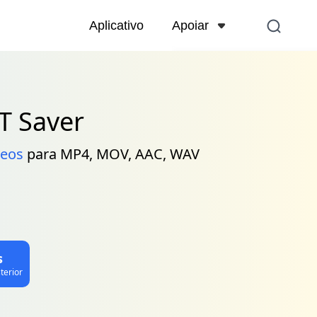
Apoiar
Aplicativo
Centro de Apoio
Perguntas frequentes r
conta, pagamento, prod
T Saver
Contate-nos
deos
para MP4, MOV, AAC, WAV
Consulta pré-venda, ser
s
terior