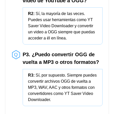
para listas de reproducción y más control sobre
los formatos.
Preguntas Frecuentes
P1. ¿Es OGG mejor que MP3 en
calidad de audio?
R1:
Sí, OGG generalmente suena
mejor que MP3 con tamaños de
archivo más pequeños, por lo que es
preferido por los audiófilos.
P2. ¿Puedo convertir cualquier
video de YouTube a OGG?