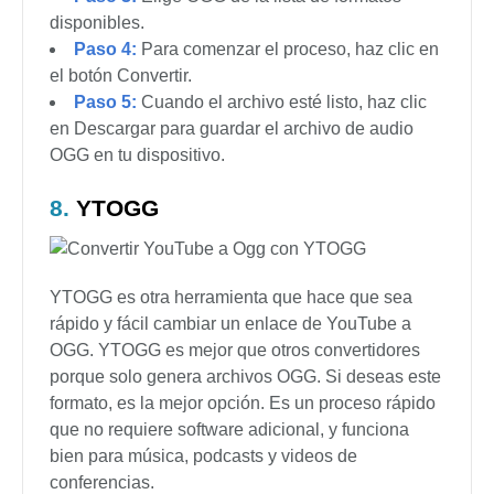
cualquier dispositivo, incluidos Windows, Mac y
móviles.
▼ Pasos para convertir con Aquapp
Studio:
Paso 1:
Ve a la página de Aquapp Studio
YouTube a OGG en tu navegador web.
Paso 2:
Copia el enlace del video de YouTube
que deseas convertir y pégalo en el cuadro.
Paso 3:
Elige OGG de la lista de formatos
disponibles.
Paso 4:
Para comenzar el proceso, haz clic en
el botón Convertir.
Paso 5:
Cuando el archivo esté listo, haz clic
en Descargar para guardar el archivo de audio
OGG en tu dispositivo.
8.
YTOGG