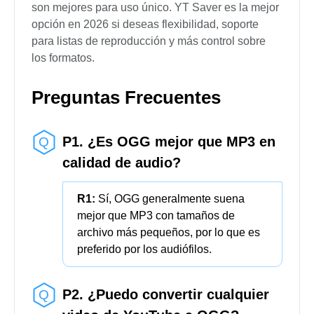
Any Video
Descarga y convierte videos de 
Converter
Evano
En línea, no necesita instalación
TubeRipper
Conversión rápida de un solo vid
Anything2MP3
Convertidor web simple
Aquapp Studio
Conversión fácil de YouTube a O
YTOGG
Convertidor rápido enfocado en
Algunos convertidores, como YT Saver Video
Downloader, son excelentes para descargar a
largo plazo con alta calidad, mientras que otros
son mejores para uso único. YT Saver es la mejor
opción en 2026 si deseas flexibilidad, soporte