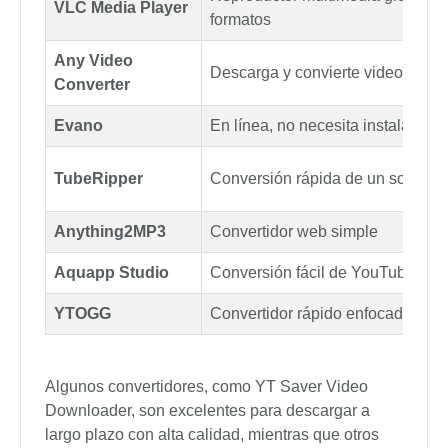
Hay muchas opciones al elegir el mejor
convertidor de YouTube a OGG. Algunos son
programas profesionales como YT Saver, mientras
que otros son convertidores en línea sencillos.
Realmente depende de si necesitas funciones
avanzadas, soporte para listas de reproducción, o
simplemente una conversión rápida de un solo
video, ya que cada herramienta tiene sus propios
pros y contras.
Convertidor
Característica Principal
Herramienta todo en uno, soporta
YT Saver
y OGG
Reproductor multimedia gratuito, 
VLC Media Player
formatos