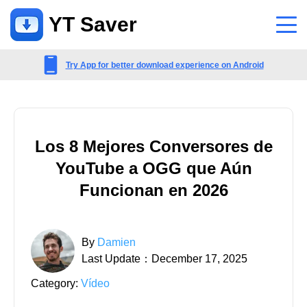
YT Saver
Aplicación
Try App for better download experience on Android
Apoyo
Centro de Apoyo
Los 8 Mejores Conversores de
Preguntas frecuentes relacionadas con cuentas, pagos, productos y
YouTube a OGG que Aún
más
Funcionan en 2026
Contáctenos
Consulta de preventa, servicio en línea, etc.
By
Damien
Last Update：December 17, 2025
Category:
Vídeo