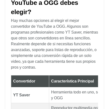
Paso 1:
Abre tu navegador y ve a la página
principal de YTOGG.
Paso 2:
Copia el enlace del video de YouTube
y pégalo en el cuadro para la conversión.
Paso 3:
Para comenzar, haz clic en el botón
Convertir.
Paso 4:
Después de que el procesamiento
haya terminado, haz clic en Descargar para
guardar tu archivo OGG directamente en tu
computadora o teléfono.
¿Qué convertidor de
YouTube a OGG debes
elegir?