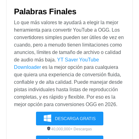
R2:
Sí, la mayoría de las veces.
Puedes usar herramientas como YT
Saver Video Downloader y convertir
un video a OGG siempre que puedas
acceder a él en línea.
P3. ¿Puedo convertir OGG de
vuelta a MP3 o otros formatos?
R3:
Sí, por supuesto. Siempre puedes
convertir archivos OGG de vuelta a
MP3, WAV, AAC y otros formatos con
convertidores como YT Saver Video
Downloader.
Palabras Finales