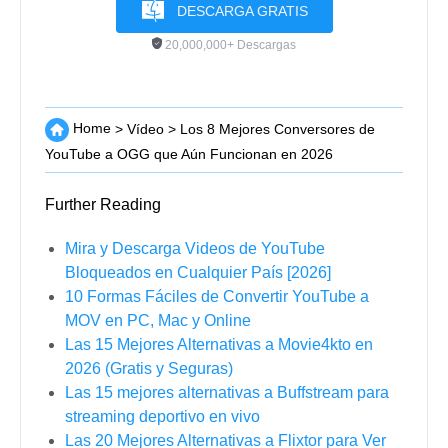
Lo que más valores te ayudará a elegir la mejor
herramienta para convertir YouTube a OGG. Los
convertidores simples pueden ser útiles de vez en
cuando, pero a menudo tienen limitaciones como
anuncios, límites de tamaño de archivo o calidad
de audio más baja.
YT Saver YouTube
Downloader
es la mejor opción para cualquiera
que quiera una experiencia de conversión fluida,
confiable y de alta calidad. Puede manejar desde
pistas individuales hasta listas de reproducción
completas, y es rápido y flexible. Por eso es la
mejor opción para conversiones OGG en 2026.
DESCARGA GRATIS
40,000,000+ Descargas
DESCARGA GRATIS
20,000,000+ Descargas