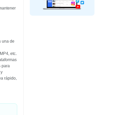
 mantener
s una de
MP4, etc.
ataformas
s para
 y
a rápido,