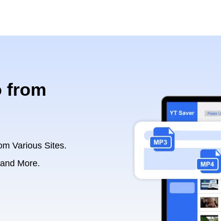
 from
om Various Sites.
 and More.