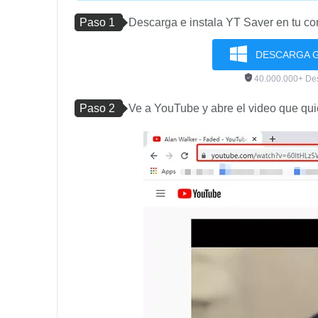
Paso 1
Descarga e instala YT Saver en tu c
DESCARGA G
40.000.000+ De
Paso 2
Ve a YouTube y abre el video que quie