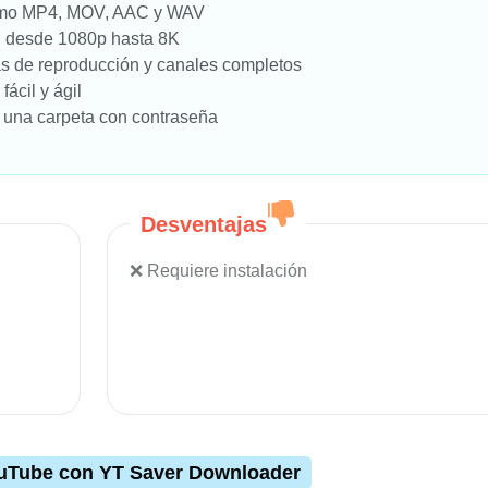
como MP4, MOV, AAC y WAV
, desde 1080p hasta 8K
tas de reproducción y canales completos
ácil y ágil
 una carpeta con contraseña
Desventajas
Requiere instalación
ouTube con YT Saver Downloader