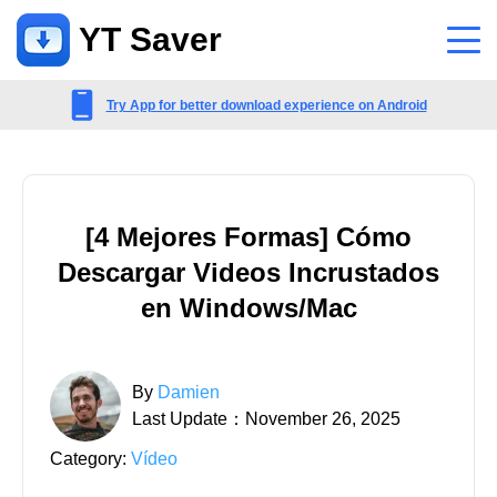
YT Saver
Aplicación
Try App for better download experience on Android
Apoyo
Centro de Apoyo
[4 Mejores Formas] Cómo
Preguntas frecuentes relacionadas con cuentas, pagos, productos y
Descargar Videos Incrustados
más
en Windows/Mac
Contáctenos
Consulta de preventa, servicio en línea, etc.
By
Damien
Last Update：November 26, 2025
Category:
Vídeo