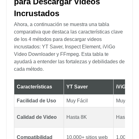
para Descargar Videos
Incrustados
Ahora, a continuación se muestra una tabla
comparativa que destaca las características clave
de los 4 métodos para descargar videos
incrustados: YT Saver, Inspect Element, iViGo
Video Downloader y FFmpeg. Esta tabla te
ayudará a entender las fortalezas y debilidades de
cada método.
Características
YT Saver
iViGo
Facilidad de Uso
Muy Fácil
Muy Fácil
Calidad de Video
Hasta 8K
Hasta 72
Compatibilidad
10,000+ sitios web
1,000+ sit