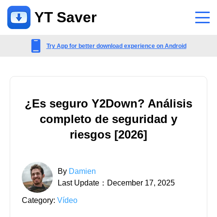
YT Saver
Aplicación
Try App for better download experience on Android
Apoyo
Centro de Apoyo
¿Es seguro Y2Down? Análisis
Preguntas frecuentes relacionadas con cuentas, pagos, productos y
completo de seguridad y
más
riesgos [2026]
Contáctenos
Consulta de preventa, servicio en línea, etc.
By
Damien
Last Update：December 17, 2025
Category:
Vídeo