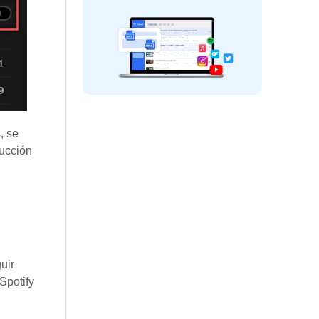
, se
ducción
uir
Spotify