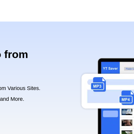
 from
om Various Sites.
 and More.