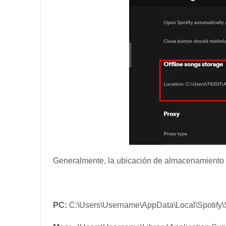
Generalmente, la ubicación de almacenamiento p
PC:
C:\Users\Username\AppData\Local\Spotify\