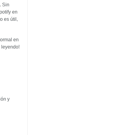
. Sin
otify en
 es útil,
normal en
e leyendo!
ión y