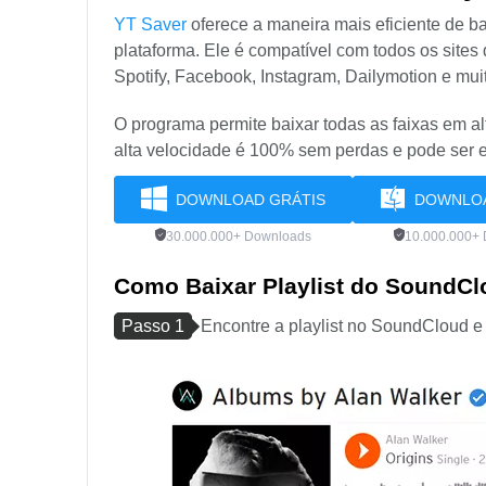
YT Saver
oferece a maneira mais eficiente de ba
plataforma. Ele é compatível com todos os sit
Spotify, Facebook, Instagram, Dailymotion e muit
O programa permite baixar todas as faixas em al
alta velocidade é 100% sem perdas e pode ser e
DOWNLOAD GRÁTIS
DOWNLOA
30.000.000+ Downloads
10.000.000+
Como Baixar Playlist do SoundC
Passo 1
Encontre a playlist no SoundCloud e 