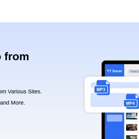
 from
om Various Sites.
 and More.