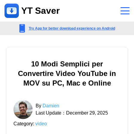
YT Saver
App
Try App for better download experience on Android
Supporto
Centro di supporto
10 Modi Semplici per
Domande frequenti relative ad account, pagamento, prodotto e altro
Convertire Video YouTube in
ancora
MOV su PC, Mac e Online
Contattaci
Richiesta di prevendita, servizio online, ecc
By
Damien
Last Update：December 29, 2025
Category:
video