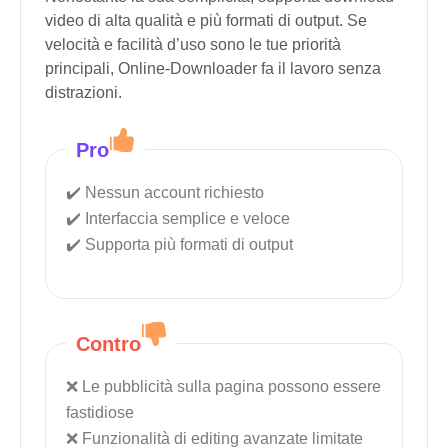
Online-Downloader è un altro strumento semplice
e senza fronzoli per convertire rapidamente video
YouTube in MOV. Non richiede un account o
software aggiuntivo, rendendolo ideale per gli
utenti che vogliono solo una soluzione veloce.
Nonostante la sua semplicità, supporta download
video di alta qualità e più formati di output. Se
velocità e facilità d’uso sono le tue priorità
principali, Online-Downloader fa il lavoro senza
distrazioni.
Pro
Nessun account richiesto
Interfaccia semplice e veloce
Supporta più formati di output