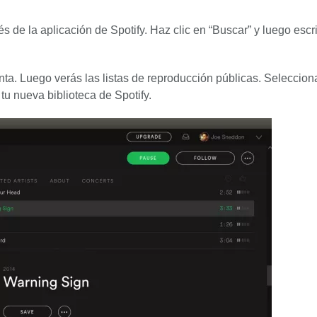
s de la aplicación de Spotify. Haz clic en “Buscar” y luego escr
enta. Luego verás las listas de reproducción públicas. Selecciona
u nueva biblioteca de Spotify.