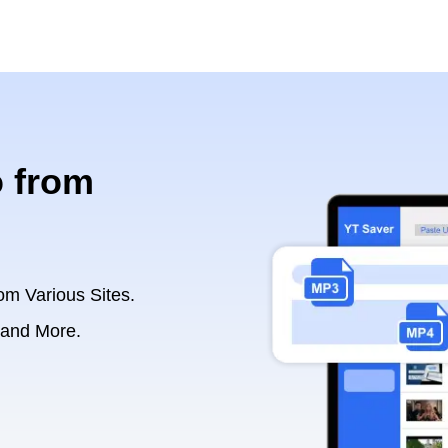
 from
om Various Sites.
 and More.