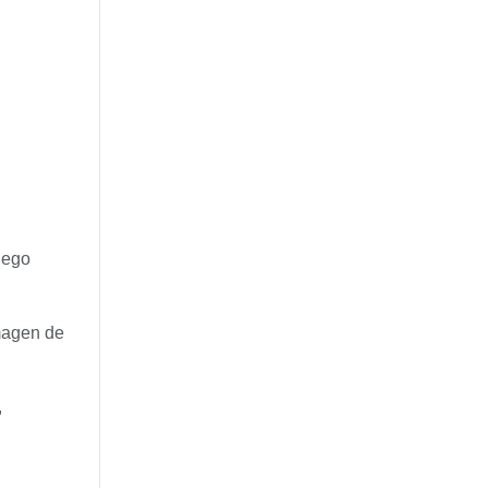
luego
imagen de
,