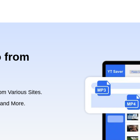
 from
om Various Sites.
 and More.